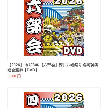
【2026】 令和8年 【六部会】深川八幡祭り 各町神輿
連合渡御【DVD】
5,500
円