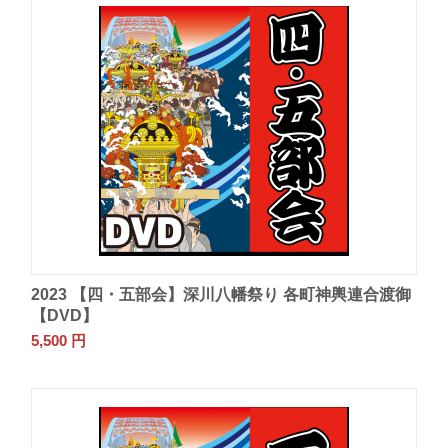
2023 【四・五部会】深川八幡祭り 各町神輿連合渡御
【DVD】
5,500
円