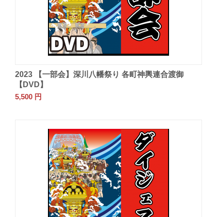
2023 【一部会】深川八幡祭り 各町神輿連合渡御
【DVD】
5,500
円