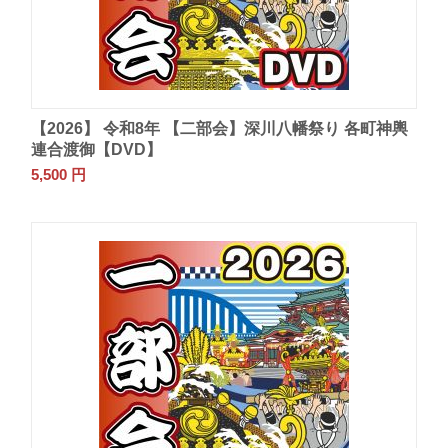
【2026】 令和8年 【二部会】深川八幡祭り 各町神輿
連合渡御【DVD】
5,500
円