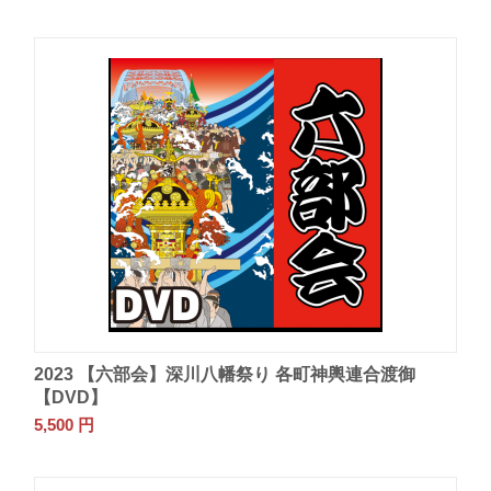
2023 【六部会】深川八幡祭り 各町神輿連合渡御
【DVD】
5,500
円