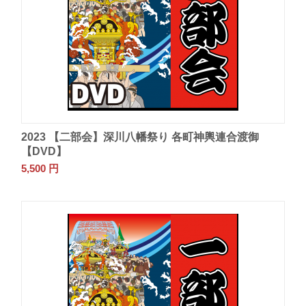
2023 【二部会】深川八幡祭り 各町神輿連合渡御
【DVD】
5,500
円