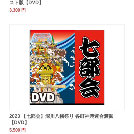
スト版【DVD】
3,300
円
2023 【七部会】深川八幡祭り 各町神輿連合渡御
【DVD】
5,500
円