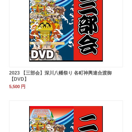
2023 【三部会】深川八幡祭り 各町神輿連合渡御
【DVD】
5,500
円