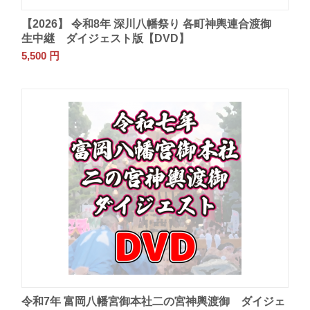
【2026】 令和8年 深川八幡祭り 各町神輿連合渡御
生中継 ダイジェスト版【DVD】
5,500
円
令和7年 富岡八幡宮御本社二の宮神輿渡御 ダイジェ