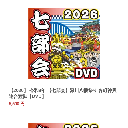
【2026】 令和8年 【七部会】深川八幡祭り 各町神輿
連合渡御【DVD】
5,500
円