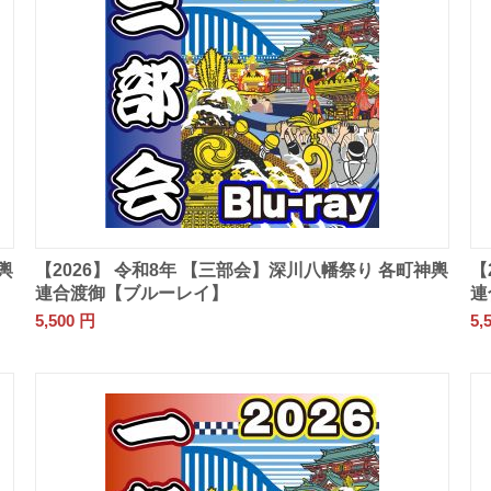
輿
【2026】 令和8年 【三部会】深川八幡祭り 各町神輿
【
連合渡御【ブルーレイ】
連
5,500
円
5,