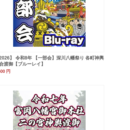
2026】 令和8年 【一部会】深川八幡祭り 各町神輿
合渡御【ブルーレイ】
500
円