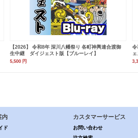
御
【2026】 令和8年 深川八幡祭り 各町神輿連合渡御
令
生中継 ダイジェスト版【ブルーレイ】
ェ
5,500
円
3,
案内
カスタマーサービス
イド
お問い合わせ
注文検索