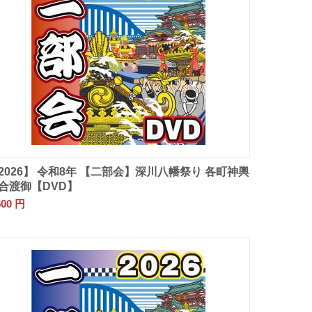
2026】 令和8年 【二部会】深川八幡祭り 各町神輿
合渡御【DVD】
500
円