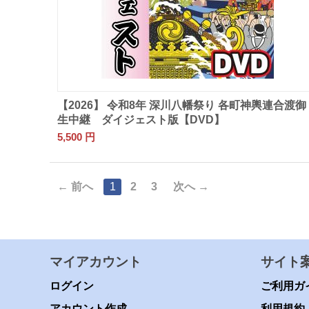
【2026】 令和8年 深川八幡祭り 各町神輿連合渡
生中継 ダイジェスト版【DVD】
5,500
円
前へ
1
2
3
次へ
マイアカウント
サイト
ログイン
ご利用ガ
アカウント作成
利用規約