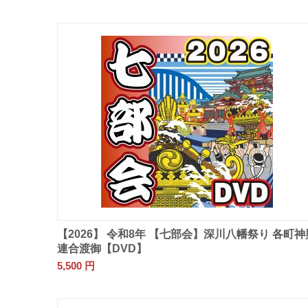
【2026】 令和8年 【七部会】深川八幡祭り 各町神
連合渡御【DVD】
5,500
円