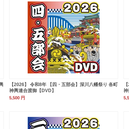
輿
【2026】 令和8年 【四・五部会】深川八幡祭り 各町
【
神輿連合渡御【DVD】
神
5,500
円
5,