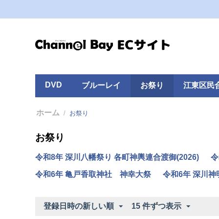
DVD
ブルーレイ
お祭り
江東区民
ホーム
/
お祭り
お祭り
令和8年 深川八幡祭り 各町神輿連合渡御(2026)
令
令和6年 亀戸香取神社 神幸大祭
令和6年 深川神
登録日時の新しい順
15 件ずつ表示