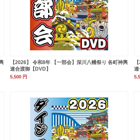
輿
【2026】 令和8年 【一部会】深川八幡祭り 各町神輿
【
連合渡御【DVD】
連
5,500
円
5,