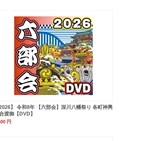
2026】 令和8年 【六部会】深川八幡祭り 各町神輿
合渡御【DVD】
500
円