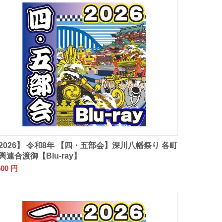
2026】 令和8年 【四・五部会】深川八幡祭り 各町
輿連合渡御【Blu-ray】
500
円