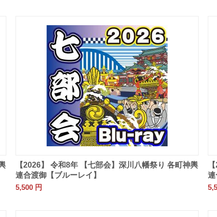
輿
【2026】 令和8年 【七部会】深川八幡祭り 各町神輿
【
連合渡御【ブルーレイ】
連
5,500
円
5,